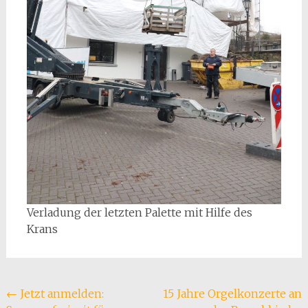
Verladung der letzten Palette mit Hilfe des
Krans
Beitragsnavigation
←
Jetzt anmelden:
15 Jahre Orgelkonzerte an