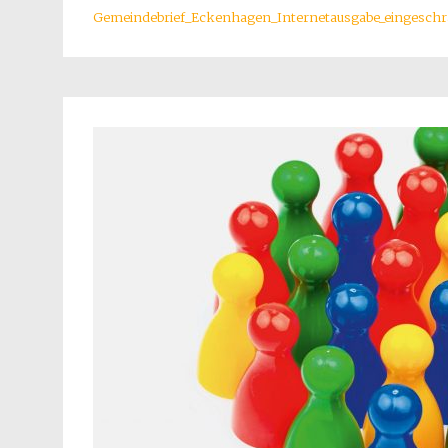
Gemeindebrief_Eckenhagen_Internetausgabe_eingesch