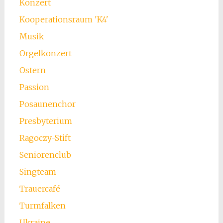
Konzert
Kooperationsraum 'K4'
Musik
Orgelkonzert
Ostern
Passion
Posaunenchor
Presbyterium
Ragoczy-Stift
Seniorenclub
Singteam
Trauercafé
Turmfalken
Ukraine