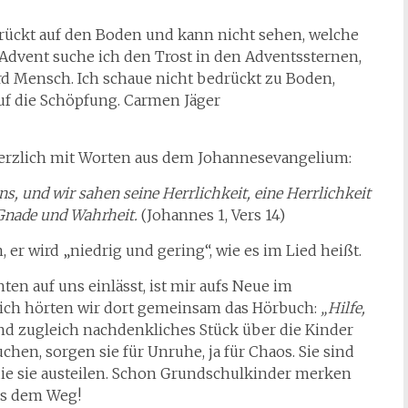
edrückt auf den Boden und kann nicht sehen, welche
Advent suche ich den Trost in den Adventssternen,
rd Mensch. Ich schaue nicht bedrückt zu Boden,
uf die Schöpfung. Carmen Jäger
erzlich mit Worten aus dem Johannesevangelium:
, und wir sahen seine Herrlichkeit, eine Herrlichkeit
 Gnade und Wahrheit.
(Johannes 1, Vers 14)
 er wird „niedrig und gering“, wie es im Lied heißt.
en auf uns einlässt, ist mir aufs Neue im
ich hörten wir dort gemeinsam das Hörbuch:
„Hilfe,
 und zugleich nachdenkliches Stück über die Kinder
hen, sorgen sie für Unruhe, ja für Chaos. Sie sind
 die sie austeilen. Schon Grundschulkinder merken
us dem Weg!