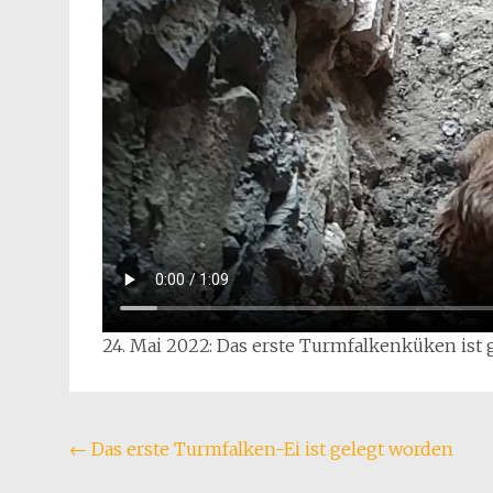
24. Mai 2022: Das erste Turmfalkenküken ist 
Beitragsnavigation
←
Das erste Turmfalken-Ei ist gelegt worden